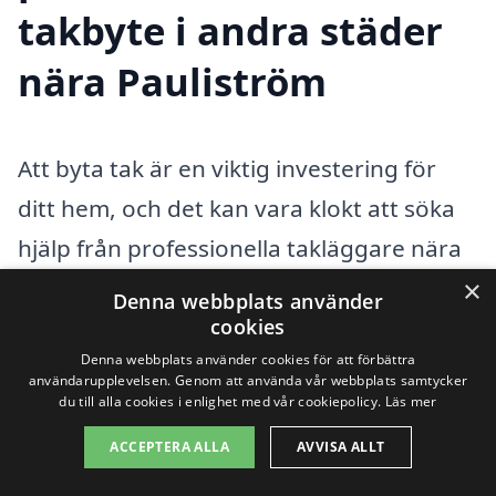
takbyte i andra städer
nära Pauliström
Att byta tak är en viktig investering för
ditt hem, och det kan vara klokt att söka
hjälp från professionella takläggare nära
Pauliström. Om du letar efter pålitliga
×
Denna webbplats använder
företag för takbyte i Pauliström, finns det
cookies
Denna webbplats använder cookies för att förbättra
flera alternativ att överväga i de
användarupplevelsen. Genom att använda vår webbplats samtycker
närliggande städerna. Genom att jämföra
du till alla cookies i enlighet med vår cookiepolicy.
Läs mer
priser och tjänster mellan olika aktörer
ACCEPTERA ALLA
AVVISA ALLT
kan du hitta det bästa erbjudandet för