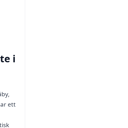
te i
åby,
ar ett
tisk