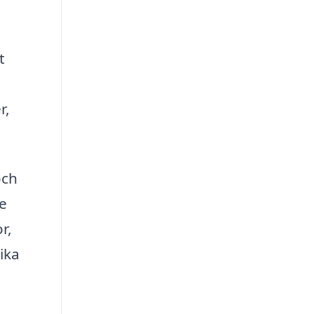
t
r,
och
re
r,
ika