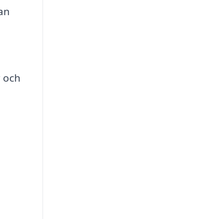
kan
r och