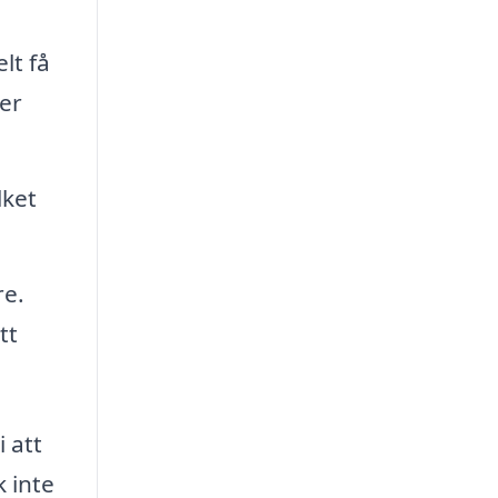
lt få
ser
lket
re.
tt
 att
k inte