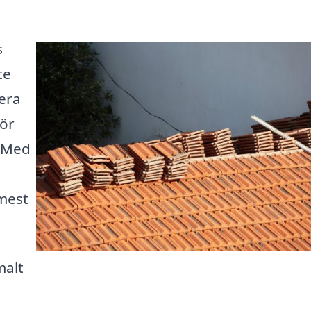
s
te
gera
ör
. Med
mest
malt