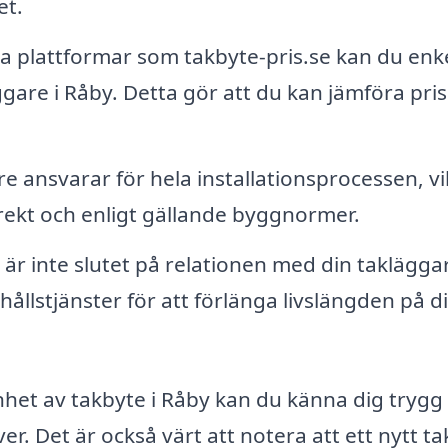
et.
plattformar som takbyte-pris.se kan du enke
ggare i Råby. Detta gör att du kan jämföra pri
e ansvarar för hela installationsprocessen, vi
orrekt och enligt gällande byggnormer.
 är inte slutet på relationen med din taklägga
lstjänster för att förlänga livslängden på di
het av takbyte i Råby kan du känna dig trygg i
r. Det är också värt att notera att ett nytt ta