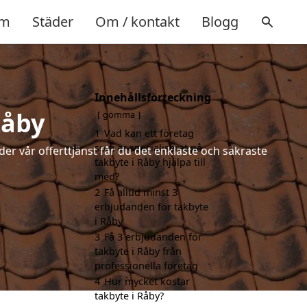
m
Städer
Om / kontakt
Blogg
Innehållsförteckning
Råby
gömma
1
Vad kan ett företag
som är specialiserat på
der vår offerttjänst får du det enklaste och säkraste
takbyte i Råby hjälpa till
med?
2
Få alltid minst 3
erbjudanden för takbyte
i Råby
3
Få 3 erbjudanden för
takbyte i Råby från
professionella företag
4
Hur mycket kostar
takbyte i Råby?