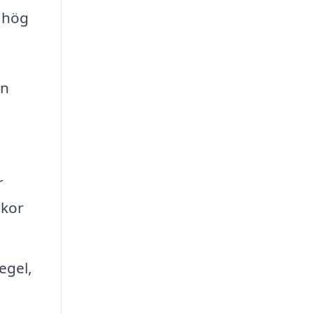
v hög
an
r
ckor
egel,