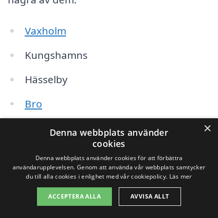
Vaxholm
Kungshamns
Hässelby
Bro
×
Bromma
Denna webbplats använder
cookies
Norrtälje
Denna webbplats använder cookies för att förbättra
användarupplevelsen. Genom att använda vår webbplats samtycker
Danderyd
du till alla cookies i enlighet med vår cookiepolicy.
Läs mer
ACCEPTERA ALLA
AVVISA ALLT
Täby