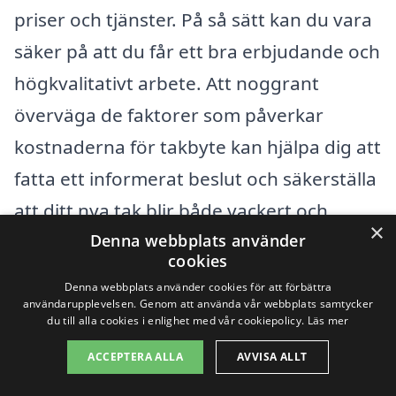
priser och tjänster. På så sätt kan du vara
säker på att du får ett bra erbjudande och
högkvalitativt arbete. Att noggrant
överväga de faktorer som påverkar
kostnaderna för takbyte kan hjälpa dig att
fatta ett informerat beslut och säkerställa
att ditt nya tak blir både vackert och
×
hållbart.
Denna webbplats använder
cookies
Denna webbplats använder cookies för att förbättra
Få 3 erbjudanden, gratis och utan
användarupplevelsen. Genom att använda vår webbplats samtycker
du till alla cookies i enlighet med vår cookiepolicy.
Läs mer
förpliktelser
ACCEPTERA ALLA
AVVISA ALLT