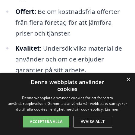
Offert:
Be om kostnadsfria offerter
från flera företag för att jämföra
priser och tjänster.
Kvalitet:
Undersök vilka material de
använder och om de erbjuder
garantier på sitt arbete.
×
Denna webbplats använder
Tidigare projekt:
Fråga efter bilder på
cookies
tidigare genomförda takbyten för att
Denna webbplats använder cookies för att förbättra
användarupplevelsen. Genom att använda vår webbplats samtycker
få en känsla för företagets arbete.
du till alla cookies i enlighet med vår cookiepolicy.
Läs mer
Omdömen:
Läs recensioner från
ACCEPTERA ALLA
AVVISA ALLT
tidigare kunder för att få en