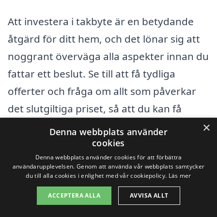
Att investera i takbyte är en betydande
åtgärd för ditt hem, och det lönar sig att
noggrant överväga alla aspekter innan du
fattar ett beslut. Se till att få tydliga
offerter och fråga om allt som påverkar
det slutgiltiga priset, så att du kan få
exakt vad du betalar för. Med rätt
×
Denna webbplats använder
information och resurser kan du hitta en
cookies
Denna webbplats använder cookies för att förbättra
pålitlig entreprenör för takbyte i
användarupplevelsen. Genom att använda vår webbplats samtycker
Sandskogen som ger dig det tak du
du till alla cookies i enlighet med vår cookiepolicy.
Läs mer
behöver till ett rimligt pris.
ACCEPTERA ALLA
AVVISA ALLT