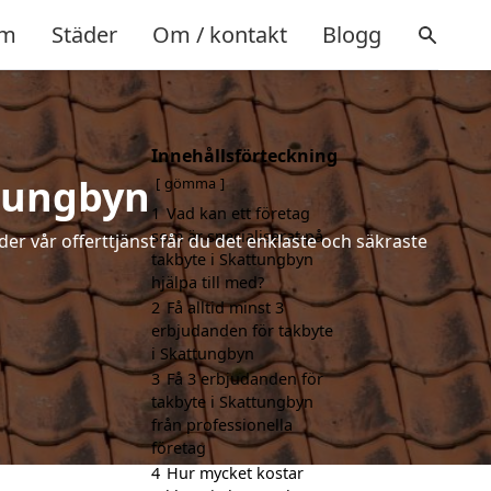
m
Städer
Om / kontakt
Blogg
Innehållsförteckning
ttungbyn
gömma
1
Vad kan ett företag
som är specialiserat på
der vår offerttjänst får du det enklaste och säkraste
takbyte i Skattungbyn
hjälpa till med?
2
Få alltid minst 3
erbjudanden för takbyte
i Skattungbyn
3
Få 3 erbjudanden för
takbyte i Skattungbyn
från professionella
företag
4
Hur mycket kostar