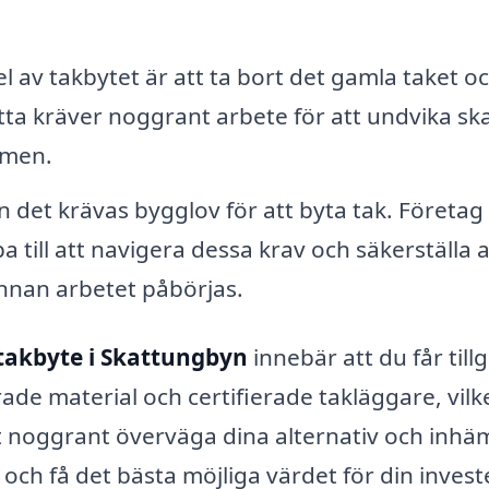
el av takbytet är att ta bort det gamla taket o
tta kräver noggrant arbete för att undvika sk
omen.
kan det krävas bygglov för att byta tak. Företa
a till att navigera dessa krav och säkerställa a
 innan arbetet påbörjas.
takbyte i Skattungbyn
innebär att du får till
rade material och certifierade takläggare, vilke
att noggrant överväga dina alternativ och inhä
och få det bästa möjliga värdet för din invest