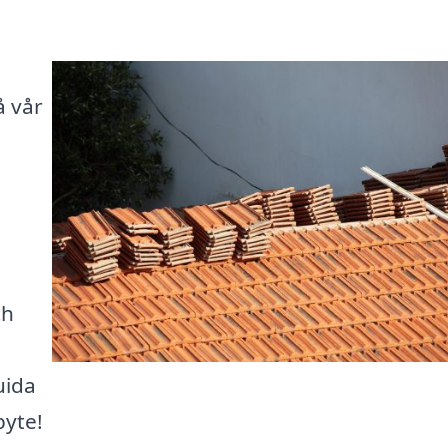
å vår
ch
uida
byte!