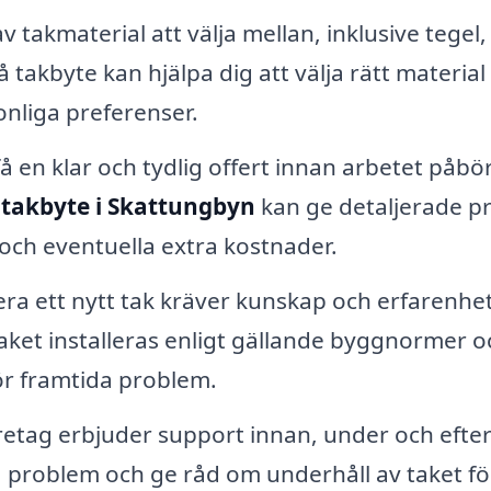
takmaterial att välja mellan, inklusive tegel,
 takbyte kan hjälpa dig att välja rätt material
onliga preferenser.
få en klar och tydlig offert innan arbetet påbö
r
takbyte i Skattungbyn
kan ge detaljerade pr
 och eventuella extra kostnader.
lera ett nytt tak kräver kunskap och erfarenhet
 taket installeras enligt gällande byggnormer o
för framtida problem.
retag erbjuder support innan, under och efte
a problem och ge råd om underhåll av taket fö