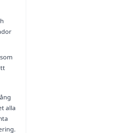
ch
ador
g som
tt
gång
t alla
mta
ering.