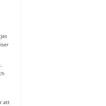
rjas
iser
.
ch
r
r att