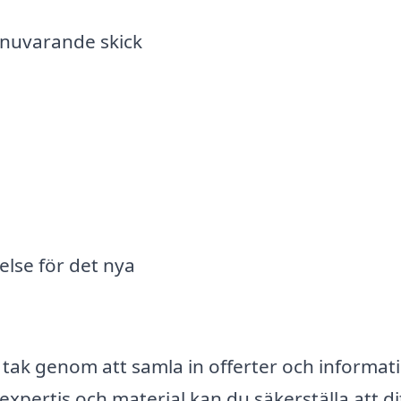
 nuvarande skick
lse för det nya
t tak genom att samla in offerter och informat
xpertis och material kan du säkerställa att di