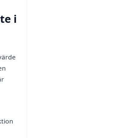
te i
 värde
en
är
ktion