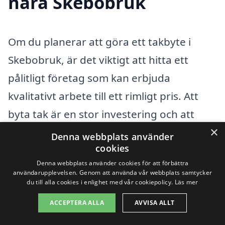
nära Skebobruk
Om du planerar att göra ett takbyte i
Skebobruk, är det viktigt att hitta ett
pålitligt företag som kan erbjuda
kvalitativt arbete till ett rimligt pris. Att
byta tak är en stor investering och att
×
välja rätt hantverkare kan göra stor
Denna webbplats använder
cookies
skillnad för både hållbarhet och utseende.
Denna webbplats använder cookies för att förbättra
För att underlätta din sökning kan du
användarupplevelsen. Genom att använda vår webbplats samtycker
du till alla cookies i enlighet med vår cookiepolicy.
Läs mer
även överväga företag som är
verksamma i närliggande städer. Här är
ACCEPTERA ALLA
AVVISA ALLT
några städer i närheten av Skebobruk där