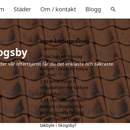
m
Städer
Om / kontakt
Blogg
Innehållsförteckning
kogsby
gömma
1
Vad kan ett företag
som är specialiserat på
der vår offerttjänst får du det enklaste och säkraste
takbyte i Skogsby hjälpa
till med?
2
Få alltid minst 3
erbjudanden för takbyte
i Skogsby
3
Få 3 erbjudanden för
takbyte i Skogsby från
professionella företag
4
Hur mycket kostar
takbyte i Skogsby?