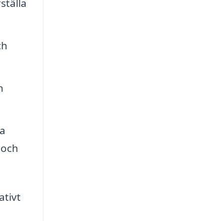
ställa
ch
n
ta
 och
ativt