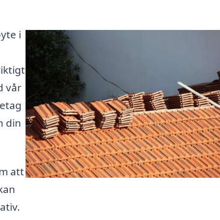
yte i
iktigt
d vår
retag
h din
m att
 kan
ativ.