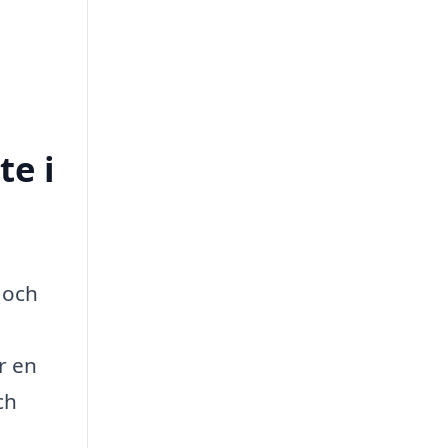
te i
 och
r en
ch