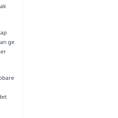
tak
kap
kan ge
ser
abbare
det