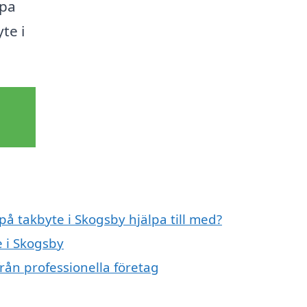
lpa
te i
på takbyte i Skogsby hjälpa till med?
e i Skogsby
rån professionella företag