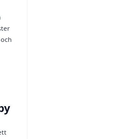
å
ster
t och
by
ett