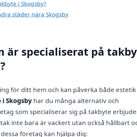
takbyte i Skogsby?
 andra städer nära Skogsby
 är specialiserat på takby
d?
ering för ditt hem och kan påverka både estetik
 i Skogsby
har du många alternativ och
öretag som specialiserar sig på takbyte erbjude
 tak inte bara är vackert utan också hållbart o
 dessa företag kan hjälpa dig: