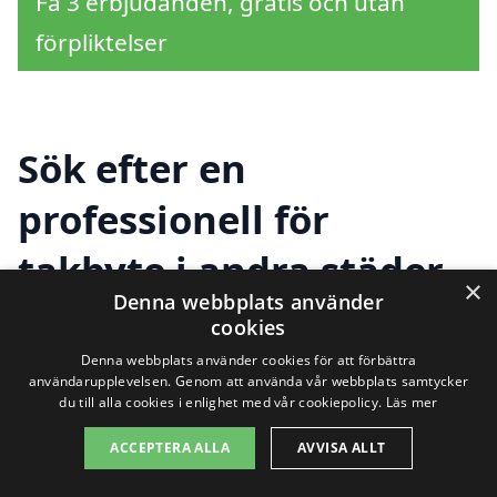
Få 3 erbjudanden, gratis och utan
förpliktelser
Sök efter en
professionell för
takbyte i andra städer
×
Denna webbplats använder
nära Södra Sandby
cookies
Denna webbplats använder cookies för att förbättra
användarupplevelsen. Genom att använda vår webbplats samtycker
Att byta tak är en viktig investering för
du till alla cookies i enlighet med vår cookiepolicy.
Läs mer
ditt hem, och att hitta rätt företag för
ACCEPTERA ALLA
AVVISA ALLT
takbyte i Södra Sandby kan vara