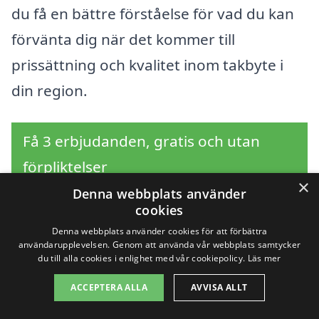
du få en bättre förståelse för vad du kan
förvänta dig när det kommer till
prissättning och kvalitet inom takbyte i
din region.
Få 3 erbjudanden, gratis och utan
förpliktelser
×
Denna webbplats använder
cookies
Denna webbplats använder cookies för att förbättra
Sök efter en
användarupplevelsen. Genom att använda vår webbplats samtycker
du till alla cookies i enlighet med vår cookiepolicy.
Läs mer
professionell för
ACCEPTERA ALLA
AVVISA ALLT
takbyte i andra städer