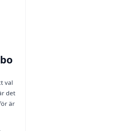
rbo
t val
r det
för är