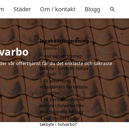
m
Städer
Om / kontakt
Blogg
Innehållsförteckning
lvarbo
gömma
1
Vad kan ett företag
som är specialiserat på
der vår offerttjänst får du det enklaste och säkraste
takbyte i Solvarbo hjälpa
till med?
2
Få alltid minst 3
erbjudanden för takbyte
i Solvarbo
3
Få 3 erbjudanden för
takbyte i Solvarbo från
professionella företag
4
Hur mycket kostar
takbyte i Solvarbo?