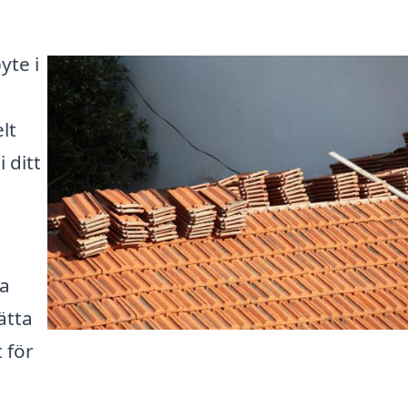
yte i
lt
 ditt
da
ätta
 för