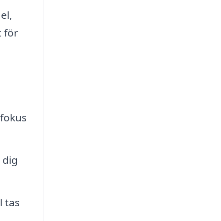
el,
 för
 fokus
 dig
l tas