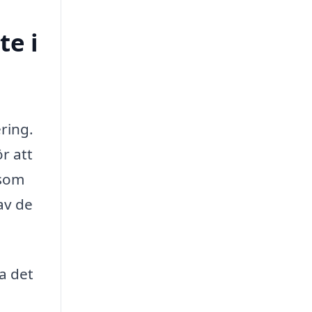
te i
ring.
r att
åsom
av de
a det