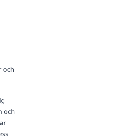
r och
ig
n och
lar
ess