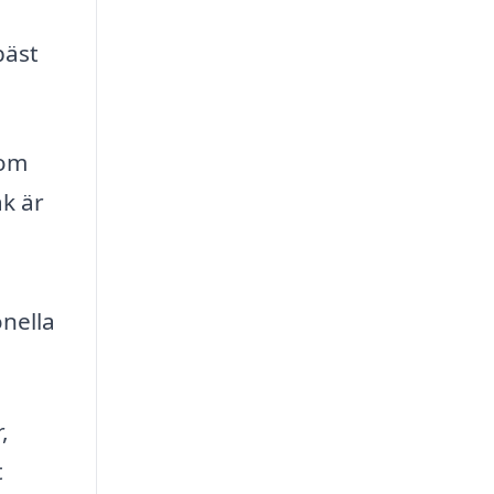
bäst
som
ak är
.
onella
,
t