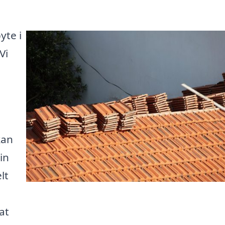
yte i
Vi
kan
in
lt
at