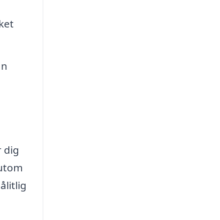
ket
an
r dig
sutom
litlig