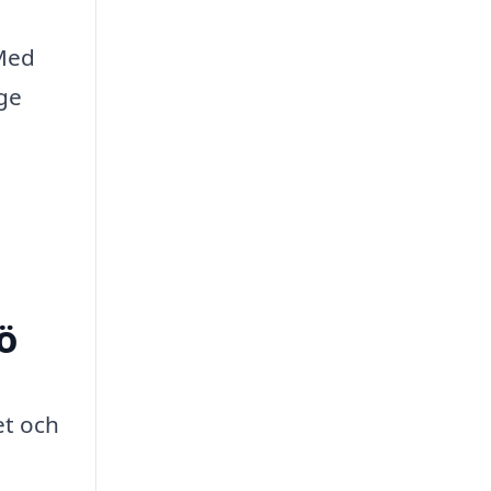
 Med
 ge
ö
et och