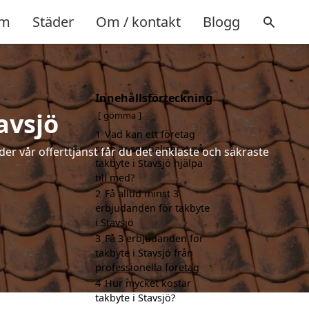
m
Städer
Om / kontakt
Blogg
Innehållsförteckning
avsjö
gömma
1
Vad kan ett företag
som är specialiserat på
der vår offerttjänst får du det enklaste och säkraste
takbyte i Stavsjö hjälpa
till med?
2
Få alltid minst 3
erbjudanden för takbyte
i Stavsjö
3
Få 3 erbjudanden för
takbyte i Stavsjö från
professionella företag
4
Hur mycket kostar
takbyte i Stavsjö?