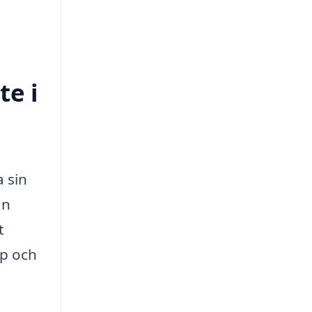
te i
a sin
an
t
ap och