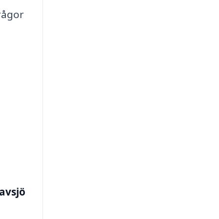
rågor
tavsjö