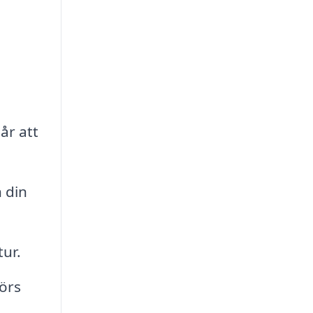
år att
 din
tur.
görs