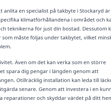
anlita en specialist på takbyte i Stockaryd är
 specifika klimatförhållandena i området och k
h teknikerna för just din bostad. Dessutom 
r som måste följas under takbytet, vilket mins
blem.
ivitet. Även om det kan verka som en större
 det spara dig pengar i längden genom att
ngen. Otillräcklig installation kan leda till läck
åtgärda senare. Genom att investera i en kun
da reparationer och skyddar värdet på ditt he