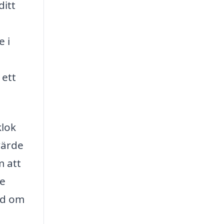
ditt
e i
 ett
klok
värde
m att
de
nd om