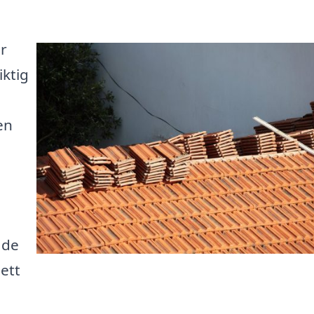
ar
iktig
en
ade
 ett