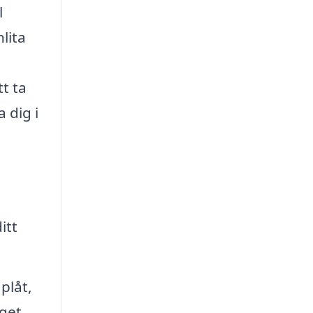
l
lita
tt ta
 dig i
itt
plåt,
get.