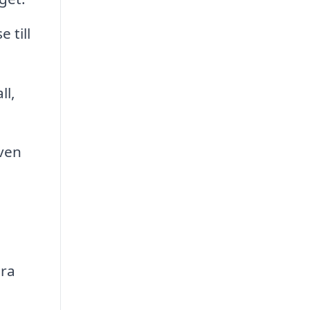
 till
ll,
ven
era