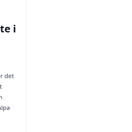
te i
ör det
t
n
älpa