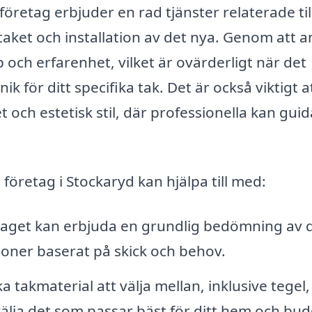
 företag erbjuder en rad tjänster relaterade til
ket och installation av det nya. Genom att an
p och erfarenhet, vilket är ovärderligt när det
ik för ditt specifika tak. Det är också viktigt a
t och estetisk stil, där professionella kan guida
 företag i Stockaryd kan hjälpa till med:
aget kan erbjuda en grundlig bedömning av d
ner baserat på skick och behov.
 takmaterial att välja mellan, inklusive tegel, 
 välja det som passar bäst för ditt hem och bud