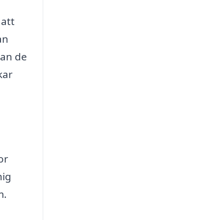
 att
an
kan de
kar
or
nig
m.