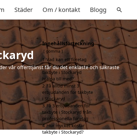
m
Städer
Om / kontakt
Blogg
Innehållsförteckning
ockaryd
gömma
1
Vad kan ett företag
som är specialiserat på
der vår offerttjänst får du det enklaste och säkraste
takbyte i Stockaryd
hjälpa till med?
2
Få alltid minst 3
erbjudanden för takbyte
i Stockaryd
3
Få 3 erbjudanden för
takbyte i Stockaryd från
professionella företag
4
Hur mycket kostar
takbyte i Stockaryd?