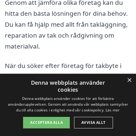
Genom att jämföra olika företag kan du
hitta den bästa lösningen för dina behov.
Du kan få hjälp med allt från takläggning,
reparation av tak och rådgivning om
materialval.
När du söker efter företag för takbyte i
Strömstad eller dess omgivningar, kan du
×
Denna webbplats använder
även överväga att kontakta företag i
cookies
dessa städer:
Denna webbplats använder cookies för att förbättra
användarupplevelsen. Genom att använda vår webbplats samtycker
du till alla cookies i enlighet med vår cookiepolicy.
Läs mer
Töreboda
ACCEPTERA ALLA
AVVISA ALLT
Munkedal