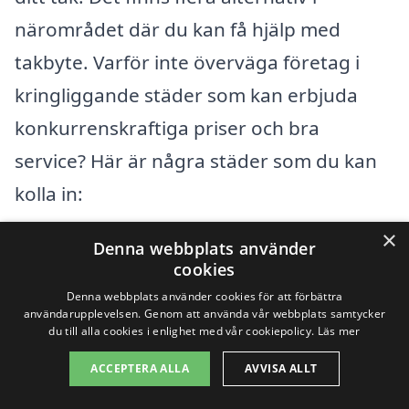
närområdet där du kan få hjälp med
takbyte. Varför inte överväga företag i
kringliggande städer som kan erbjuda
konkurrenskraftiga priser och bra
service? Här är några städer som du kan
kolla in:
×
Denna webbplats använder
Ekerö
cookies
Tappström
Denna webbplats använder cookies för att förbättra
användarupplevelsen. Genom att använda vår webbplats samtycker
du till alla cookies i enlighet med vår cookiepolicy.
Läs mer
Bromma
ACCEPTERA ALLA
AVVISA ALLT
Sigtuna