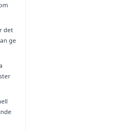
 om
r det
kan ge
a
ster
ell
ande