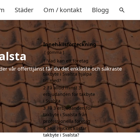
m
Städer
Om / kontakt
Blogg
Innehållsförteckning
alsta
gömma
1
Vad kan ett företag
som är specialiserat på
der vår offerttjänst får du det enklaste och säkraste
takbyte i Svalsta hjälpa
till med?
2
Få alltid minst 3
erbjudanden för takbyte
i Svalsta
3
Få 3 erbjudanden för
takbyte i Svalsta från
professionella företag
4
Hur mycket kostar
takbyte i Svalsta?