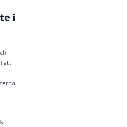
te i
och
l att
sterna
k.