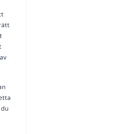
tt
rätt
t
t
 av
an
etta
 du
u