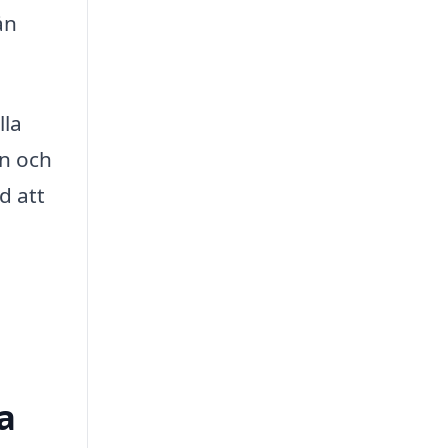
ån
lla
en och
d att
a