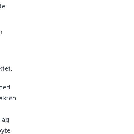
te
n
ktet.
 med
takten
slag
byte