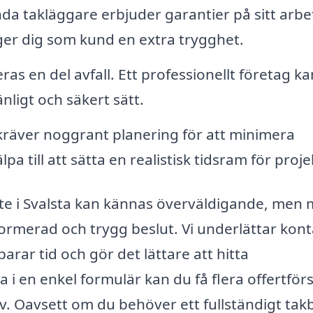
da takläggare erbjuder garantier på sitt arbe
ger dig som kund en extra trygghet.
as en del avfall. Ett professionellt företag ka
nligt och säkert sätt.
kräver noggrant planering för att minimera
pa till att sätta en realistisk tidsram för proje
kbyte i Svalsta kan kännas överväldigande, men
formerad och trygg beslut. Vi underlättar kon
parar tid och gör det lättare att hitta
a i en enkel formulär kan du få flera offertför
iv. Oavsett om du behöver ett fullständigt tak