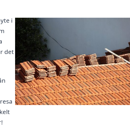
yte i
rm
a
r det
ån
 resa
kelt
r!