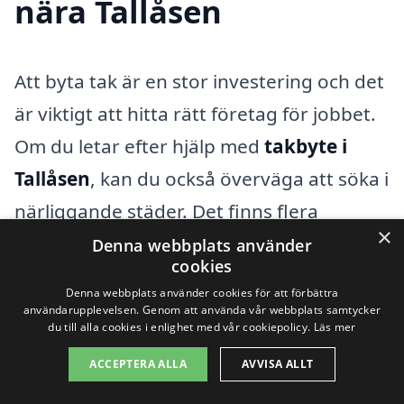
nära Tallåsen
Att byta tak är en stor investering och det
är viktigt att hitta rätt företag för jobbet.
Om du letar efter hjälp med
takbyte i
Tallåsen
, kan du också överväga att söka i
närliggande städer. Det finns flera
×
professionella företag specialiserade på
Denna webbplats använder
cookies
takbyten som kan erbjuda
Denna webbplats använder cookies för att förbättra
konkurrenskraftiga priser och expertis.
användarupplevelsen. Genom att använda vår webbplats samtycker
du till alla cookies i enlighet med vår cookiepolicy.
Läs mer
Genom att jämföra olika alternativ kan du
ACCEPTERA ALLA
AVVISA ALLT
säkerställa att du får det bästa