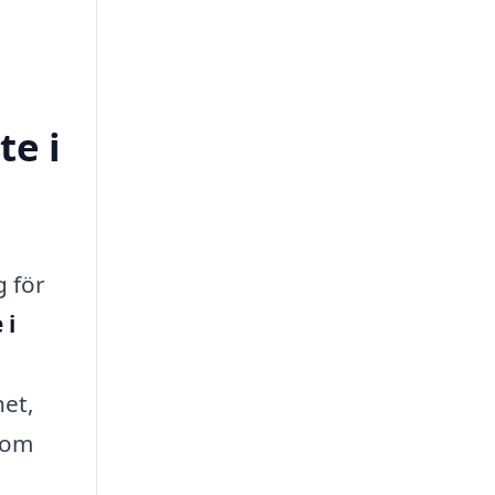
te i
g för
 i
het,
 som