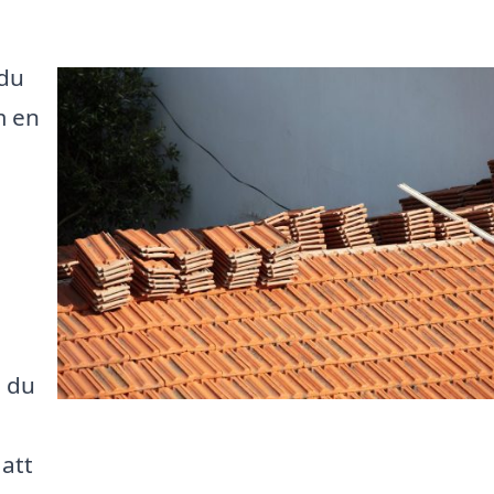
 du
m en
m du
 att