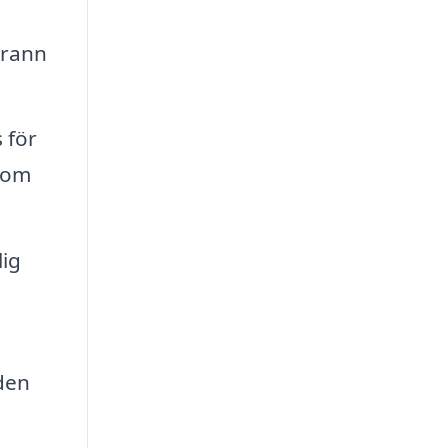
grann
 för
 som
lig
 den