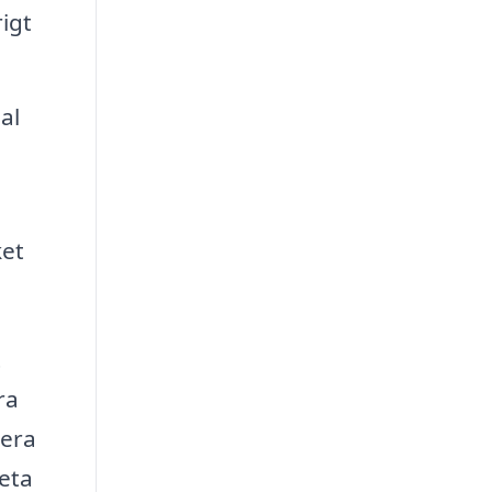
igt
al
ket
t
ra
lera
veta