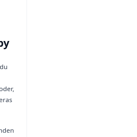
by
 du
oder,
deras
anden