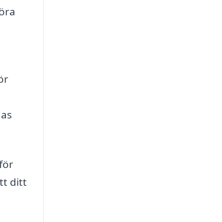
göra
ör
das
för
t ditt