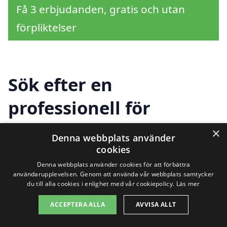
Få 3 erbjudanden, gratis och utan
förpliktelser
Sök efter en
professionell för
takbyte i andra städer
×
Denna webbplats använder
nära Tidö-Lindö
cookies
Denna webbplats använder cookies för att förbättra
användarupplevelsen. Genom att använda vår webbplats samtycker
du till alla cookies i enlighet med vår cookiepolicy.
Läs mer
Att hitta rätt hjälp för takbyte i Tidö-Lindö
ACCEPTERA ALLA
AVVISA ALLT
kan ibland kännas som en utmaning. Men