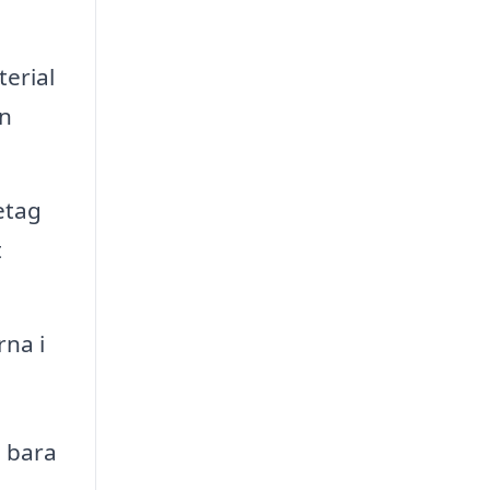
erial
in
etag
t
rna i
e bara