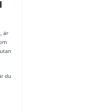
l
, är
nom
 utan
är du