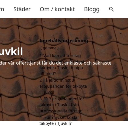
m
Städer
Om / kontakt
Blogg
Innehållsförteckning
uvkil
gömma
1
Vad kan ett företag
som är specialiserat på
der vår offerttjänst får du det enklaste och säkraste
takbyte i Tjuvkil hjälpa
till med?
2
Få alltid minst 3
erbjudanden för takbyte
i Tjuvkil
3
Få 3 erbjudanden för
takbyte i Tjuvkil från
professionella företag
4
Hur mycket kostar
takbyte i Tjuvkil?