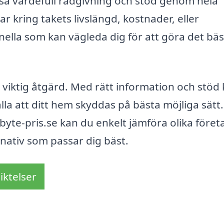
kså värdefull rådgivning och stöd genom hela
 kring takets livslängd, kostnader, eller
nella som kan vägleda dig för att göra det bä
 viktig åtgärd. Med rätt information och stöd
la att ditt hem skyddas på bästa möjliga sätt.
te-pris.se kan du enkelt jämföra olika föret
ernativ som passar dig bäst.
iktelser