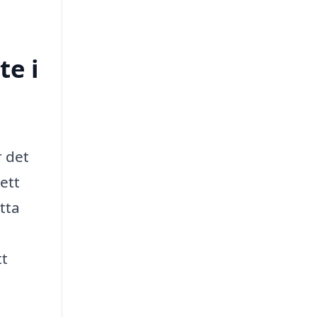
te i
r det
ett
tta
tt