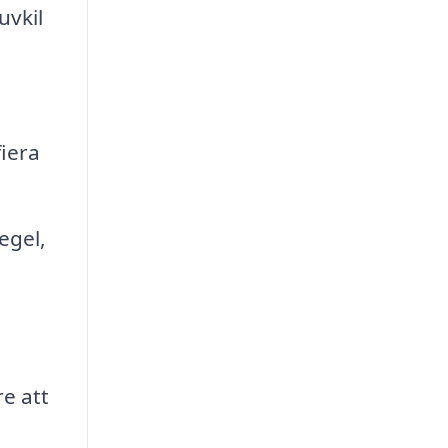
uvkil
fiera
egel,
e att