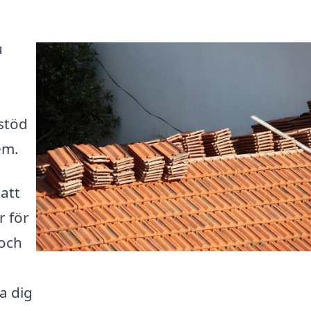
u
stöd
em.
 att
r för
 och
a dig