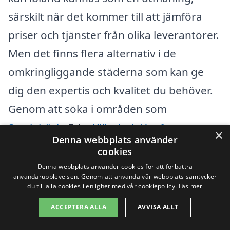
särskilt när det kommer till att jämföra
priser och tjänster från olika leverantörer.
Men det finns flera alternativ i de
omkringliggande städerna som kan ge
dig den expertis och kvalitet du behöver.
Genom att söka i områden som
Sysslebäck
, Eda,
Klässbol
,
Hagfors
,
×
Denna webbplats använder
Långserud,
Munkfors
och
Grums
kan du
cookies
upptäcka fler lokala företag som är
Denna webbplats använder cookies för att förbättra
användarupplevelsen. Genom att använda vår webbplats samtycker
specialiserade på takbyte.
du till alla cookies i enlighet med vår cookiepolicy.
Läs mer
ACCEPTERA ALLA
AVVISA ALLT
När du letar efter ett företag för takbyte