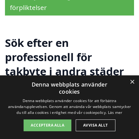
förpliktelser
Sök efter en
professionell för
takbyte i andra städer
×
nära Tranås
Denna webbplats använder
cookies
Denna webbplats använder cookies för att förbättra
användarupplevelsen. Genom att använda vår webbplats samtycker
Att utföra ett takbyte är en betydande
du till alla cookies i enlighet med vår cookiepolicy.
Läs mer
investering och det är viktigt att hitta rätt
ACCEPTERA ALLA
AVVISA ALLT
professionell som kan utföra arbetet på