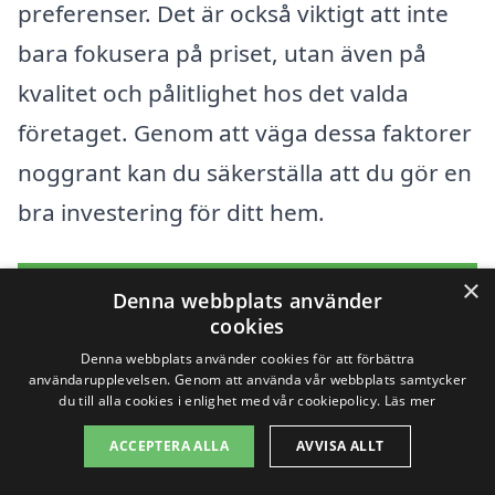
preferenser. Det är också viktigt att inte
bara fokusera på priset, utan även på
kvalitet och pålitlighet hos det valda
företaget. Genom att väga dessa faktorer
noggrant kan du säkerställa att du gör en
bra investering för ditt hem.
×
Få 3 erbjudanden, gratis och utan
Denna webbplats använder
cookies
förpliktelser
Denna webbplats använder cookies för att förbättra
användarupplevelsen. Genom att använda vår webbplats samtycker
du till alla cookies i enlighet med vår cookiepolicy.
Läs mer
Sök efter en
ACCEPTERA ALLA
AVVISA ALLT