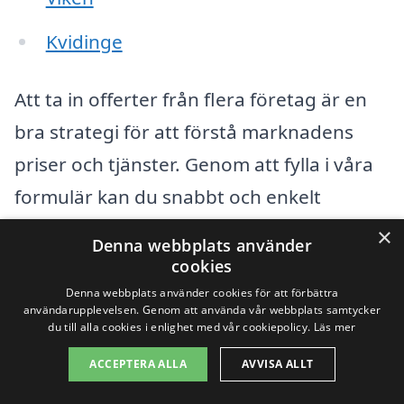
Kvidinge
Att ta in offerter från flera företag är en
bra strategi för att förstå marknadens
priser och tjänster. Genom att fylla i våra
formulär kan du snabbt och enkelt
mottaga flera offerter för
takbyte i Tuna
.
×
Denna webbplats använder
Detta ger dig möjlighet att jämföra priser,
cookies
kvalitet och tillgänglighet från olika
Denna webbplats använder cookies för att förbättra
användarupplevelsen. Genom att använda vår webbplats samtycker
hantverkare i området. Var noga med att
du till alla cookies i enlighet med vår cookiepolicy.
Läs mer
ställa frågor angående materialval,
ACCEPTERA ALLA
AVVISA ALLT
garantier och tidsramar för projektet.