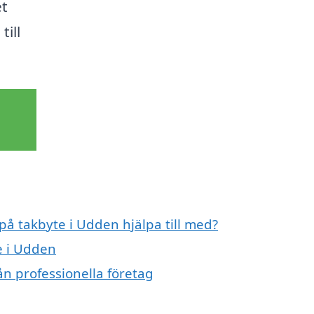
et
till
 på takbyte i Udden hjälpa till med?
e i Udden
ån professionella företag