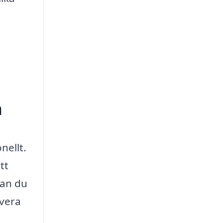
n
nellt.
tt
kan du
lvera