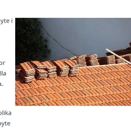
yte i
or
lla
a.
olika
byte