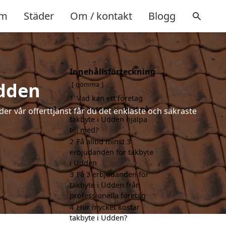
m
Städer
Om / kontakt
Blogg
Innehållsförteckning
Udden
gömma
1
Vad kan ett företag
som är specialiserat på
der vår offerttjänst får du det enklaste och säkraste
takbyte i Udden hjälpa
till med?
2
Få alltid minst 3
erbjudanden för takbyte
i Udden
3
Få 3 erbjudanden för
takbyte i Udden från
professionella företag
4
Hur mycket kostar
takbyte i Udden?