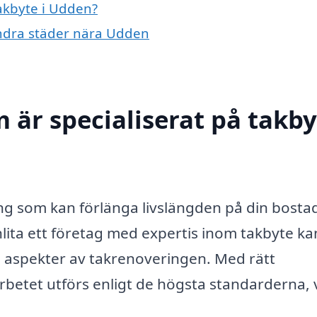
takbyte i Udden?
 andra städer nära Udden
 är specialiserat på takby
ring som kan förlänga livslängden på din bosta
nlita ett företag med expertis inom takbyte k
ga aspekter av takrenoveringen. Med rätt
rbetet utförs enligt de högsta standarderna, v