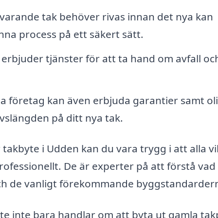
varande tak behöver rivas innan det nya kan
nna process på ett säkert sätt.
rbjuder tjänster för att ta hand om avfall oc
a företag kan även erbjuda garantier samt ol
vslängden på ditt nya tak.
 takbyte i Udden kan du vara trygg i att alla vi
fessionellt. De är experter på att förstå va
 och de vanligt förekommande byggstandarder
yte inte bara handlar om att byta ut gamla tak