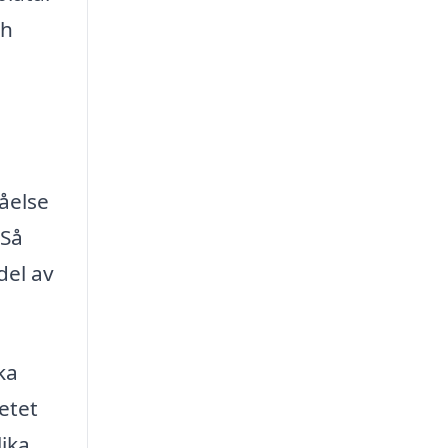
ch
tåelse
 Så
del av
ka
etet
lika