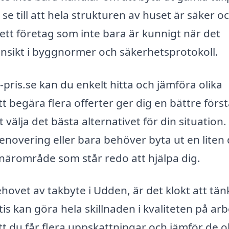
se till att hela strukturen av huset är säker o
ja ett företag som inte bara är kunnigt när det
insikt i byggnormer och säkerhetsprotokoll.
ris.se kan du enkelt hitta och jämföra olika
 begära flera offerter ger dig en bättre förs
välja det bästa alternativet för din situation.
novering eller bara behöver byta ut en liten 
tt närområde som står redo att hjälpa dig.
hovet av takbyte i Udden, är det klokt att tän
is kan göra hela skillnaden i kvaliteten på arb
 att du får flera uppskattningar och jämför de o