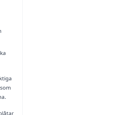
h
ika
ktiga
d som
na.
plåtar