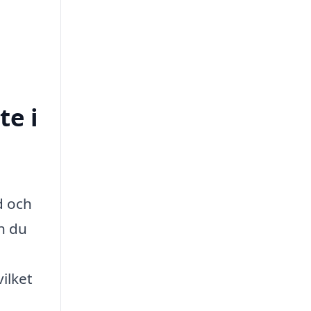
te i
d och
an du
ilket