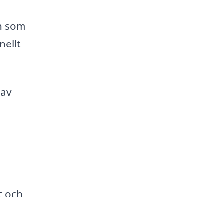
en som
nellt
 av
t och