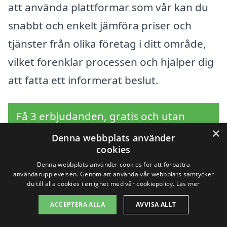
att använda plattformar som vår kan du
snabbt och enkelt jämföra priser och
tjänster från olika företag i ditt område,
vilket förenklar processen och hjälper dig
att fatta ett informerat beslut.
Få 3 erbjudanden, gratis och utan
×
förpliktelser
Denna webbplats använder
cookies
Denna webbplats använder cookies för att förbättra
användarupplevelsen. Genom att använda vår webbplats samtycker
du till alla cookies i enlighet med vår cookiepolicy.
Läs mer
Sök efter en
ACCEPTERA ALLA
AVVISA ALLT
professionell för