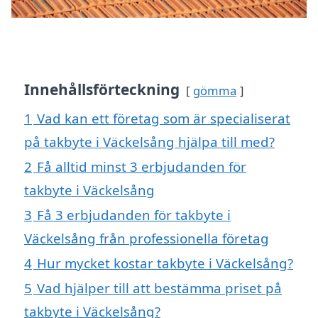
Innehållsförteckning
gömma
1
Vad kan ett företag som är specialiserat
på takbyte i Väckelsång hjälpa till med?
2
Få alltid minst 3 erbjudanden för
takbyte i Väckelsång
3
Få 3 erbjudanden för takbyte i
Väckelsång från professionella företag
4
Hur mycket kostar takbyte i Väckelsång?
5
Vad hjälper till att bestämma priset på
takbyte i Väckelsång?