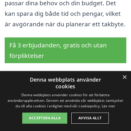
passar dina behov och din budget. Det
kan spara dig både tid och pengar, vilket
är avgörande när du planerar ett takbyte.
Få 3 erbjudanden, gratis och utan
förpliktelser
×
Denna webbplats använder
Sök efter en
cookies
Denna webbplats använder cookies för att förbättra
professionell för
användarupplevelsen. Genom att använda vår webbplats samtycker
du till alla cookies i enlighet med vår cookiepolicy.
Läs mer
takbyte i andra städer
ACCEPTERA ALLA
AVVISA ALLT
nära Vaplan