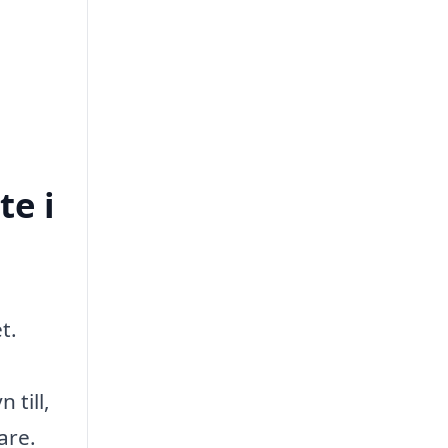
te i
t.
 till,
are.