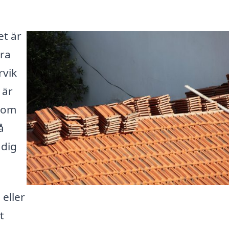
et är
öra
rvik
 är
enom
å
 dig
 eller
t