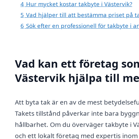
4
Hur mycket kostar takbyte i Västervik?
5
Vad hjälper till att bestämma priset på t
6
Sök efter en professionell för takbyte i 
Vad kan ett företag som
Västervik hjälpa till m
Att byta tak är en av de mest betydelsef
Takets tillstånd påverkar inte bara byg
hållbarhet. Om du överväger takbyte i Väs
och ett lokalt företag med expertis ino