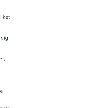
ilket
 dig
et,
de