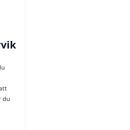
rvik
du
att
r du