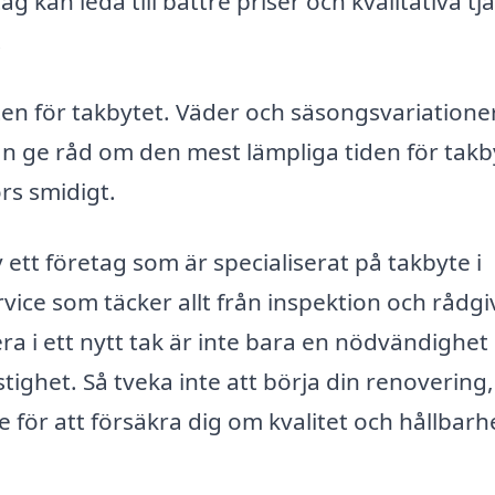
kan leda till bättre priser och kvalitativa tjä
.
kten för takbytet. Väder och säsongsvariatione
kan ge råd om den mest lämpliga tiden för takb
örs smidigt.
tt företag som är specialiserat på takbyte i
vice som täcker allt från inspektion och rådg
era i ett nytt tak är inte bara en nödvändighet
tighet. Så tveka inte att börja din renovering
yte för att försäkra dig om kvalitet och hållbarh