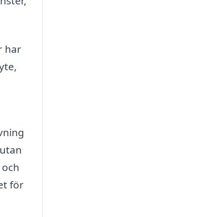
nster,
r har
yte,
ivning
 utan
, och
et för