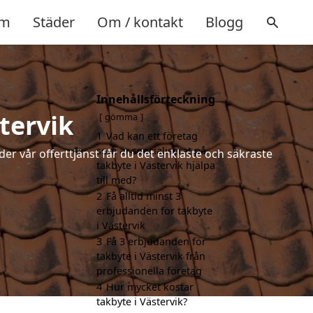
m
Städer
Om / kontakt
Blogg
Innehållsförteckning
tervik
gömma
1
Vad kan ett företag
som är specialiserat på
der vår offerttjänst får du det enklaste och säkraste
takbyte i Västervik hjälpa
till med?
2
Få alltid minst 3
erbjudanden för takbyte
i Västervik
3
Få 3 erbjudanden för
takbyte i Västervik från
professionella företag
4
Hur mycket kostar
takbyte i Västervik?