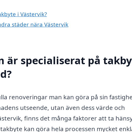
akbyte i Västervik?
andra städer nära Västervik
 är specialiserat på takby
ed?
ulla renoveringar man kan göra på sin fastighe
gnadens utseende, utan även dess värde och
tervik, finns det många faktorer att ta hänsyn
m takbyte kan göra hela processen mycket enkl