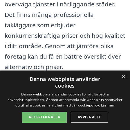
överväga tjänster i närliggande städer.
Det finns många professionella
takläggare som erbjuder
konkurrenskraftiga priser och hög kvalitet
i ditt område. Genom att jämföra olika
företag kan du få en bättre översikt över
alternativ och priser.
×
Denna webbplats använder
Några av de städer där du kan hitta
cookies
kunniga takläggare inkluderar:
Denna webbplats använder cookies för att förbättra
användarupplevelsen. Genom att använda vår webbplats samtycker
du till alla cookies i enlighet med vår cookiepolicy.
Läs mer
Bispgården
ACCEPTERA ALLA
AVVISA ALLT
Hägersby