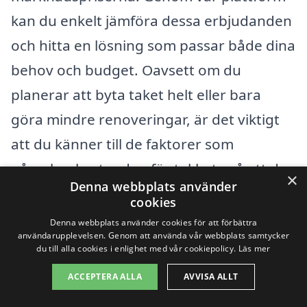
kan du enkelt jämföra dessa erbjudanden
och hitta en lösning som passar både dina
behov och budget. Oavsett om du
planerar att byta taket helt eller bara
göra mindre renoveringar, är det viktigt
att du känner till de faktorer som
påverkar kostnaden för takbyte så att du
×
Denna webbplats använder
kan fatta informerade beslut.
cookies
Denna webbplats använder cookies för att förbättra
användarupplevelsen. Genom att använda vår webbplats samtycker
Få 3 erbjudanden, gratis och utan
du till alla cookies i enlighet med vår cookiepolicy.
Läs mer
förpliktelser
ACCEPTERA ALLA
AVVISA ALLT