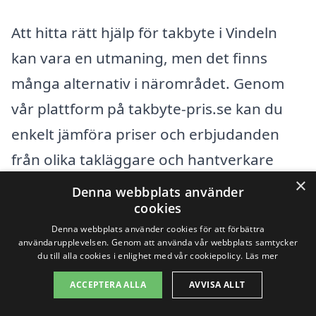
Att hitta rätt hjälp för takbyte i Vindeln
kan vara en utmaning, men det finns
många alternativ i närområdet. Genom
vår plattform på takbyte-pris.se kan du
enkelt jämföra priser och erbjudanden
från olika takläggare och hantverkare
×
som specialiserar sig på takbyte. Det är
Denna webbplats använder
cookies
viktigt att välja en professionell som kan
Denna webbplats använder cookies för att förbättra
garantera hög kvalitet på arbetet, så att
användarupplevelsen. Genom att använda vår webbplats samtycker
du till alla cookies i enlighet med vår cookiepolicy.
Läs mer
ditt tak får en lång hållbarhet.
ACCEPTERA ALLA
AVVISA ALLT
Förutom Vindeln finns det flera andra