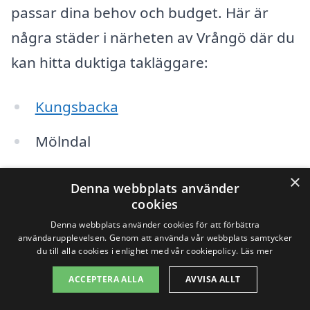
passar dina behov och budget. Här är
några städer i närheten av Vrångö där du
kan hitta duktiga takläggare:
Kungsbacka
Mölndal
Partille
×
Denna webbplats använder
cookies
Göteborg
Denna webbplats använder cookies för att förbättra
användarupplevelsen. Genom att använda vår webbplats samtycker
Lerum
du till alla cookies i enlighet med vår cookiepolicy.
Läs mer
Stenungsund
ACCEPTERA ALLA
AVVISA ALLT