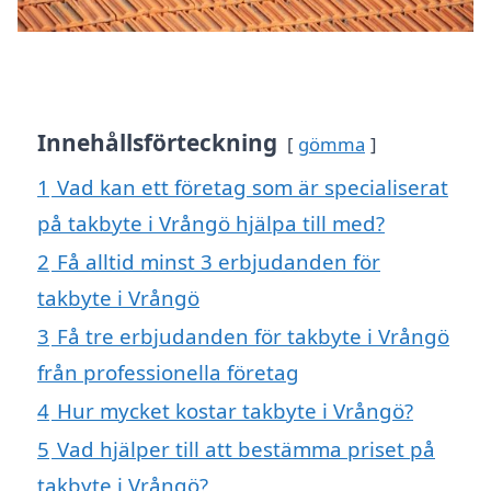
Innehållsförteckning
gömma
1
Vad kan ett företag som är specialiserat
på takbyte i Vrångö hjälpa till med?
2
Få alltid minst 3 erbjudanden för
takbyte i Vrångö
3
Få tre erbjudanden för takbyte i Vrångö
från professionella företag
4
Hur mycket kostar takbyte i Vrångö?
5
Vad hjälper till att bestämma priset på
takbyte i Vrångö?