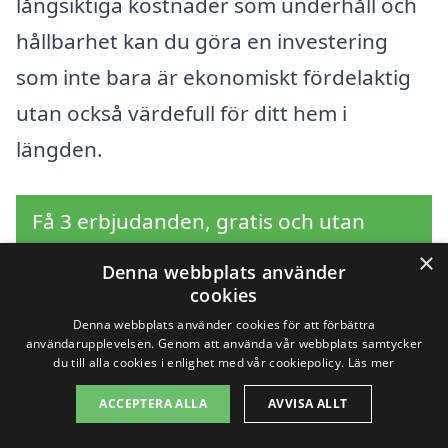
långsiktiga kostnader som underhåll och
hållbarhet kan du göra en investering
som inte bara är ekonomiskt fördelaktig
utan också värdefull för ditt hem i
längden.
Få 3 erbjudanden, gratis och utan
förpliktelser
×
Denna webbplats använder
cookies
Denna webbplats använder cookies för att förbättra
användarupplevelsen. Genom att använda vår webbplats samtycker
Sök efter en
du till alla cookies i enlighet med vår cookiepolicy.
Läs mer
professionell för
ACCEPTERA ALLA
AVVISA ALLT