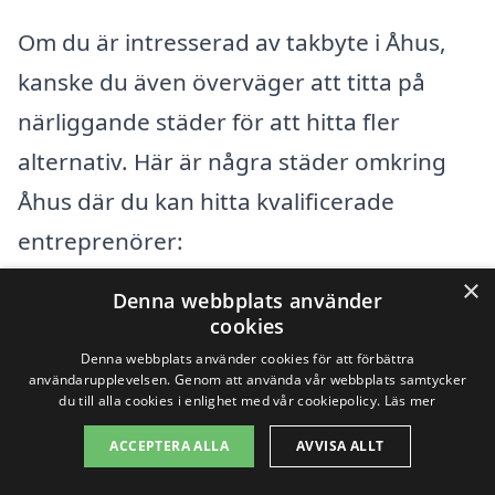
Om du är intresserad av takbyte i Åhus,
kanske du även överväger att titta på
närliggande städer för att hitta fler
alternativ. Här är några städer omkring
Åhus där du kan hitta kvalificerade
entreprenörer:
×
Denna webbplats använder
Kristianstad
cookies
Denna webbplats använder cookies för att förbättra
Sölvesborg
användarupplevelsen. Genom att använda vår webbplats samtycker
du till alla cookies i enlighet med vår cookiepolicy.
Läs mer
Bromölla
ACCEPTERA ALLA
AVVISA ALLT
Degeberga