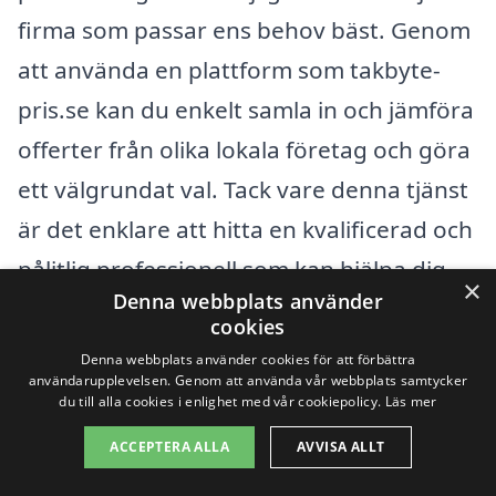
firma som passar ens behov bäst. Genom
att använda en plattform som takbyte-
pris.se kan du enkelt samla in och jämföra
offerter från olika lokala företag och göra
ett välgrundat val. Tack vare denna tjänst
är det enklare att hitta en kvalificerad och
pålitlig professionell som kan hjälpa dig
×
Denna webbplats använder
med ditt takbyte.
cookies
Denna webbplats använder cookies för att förbättra
användarupplevelsen. Genom att använda vår webbplats samtycker
Få 3 erbjudanden, gratis och utan
du till alla cookies i enlighet med vår cookiepolicy.
Läs mer
förpliktelser
ACCEPTERA ALLA
AVVISA ALLT