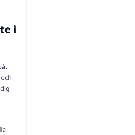
te i
på.
r och
 dig
lla