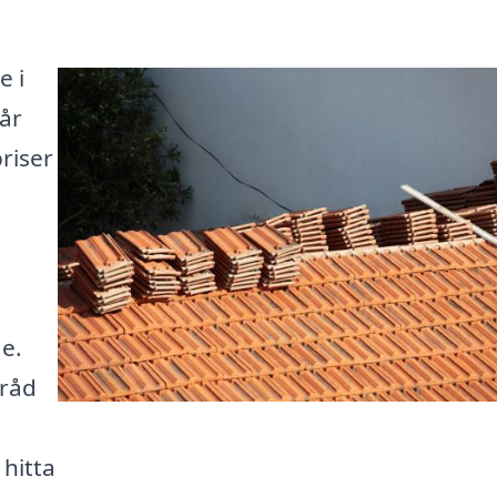
e i
Vår
priser
de.
 råd
 hitta