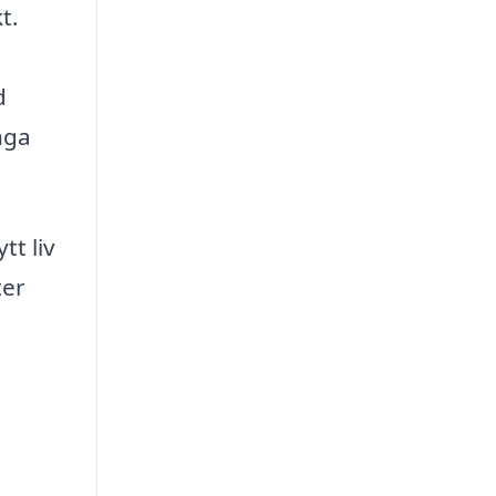
t.
d
nga
tt liv
ter