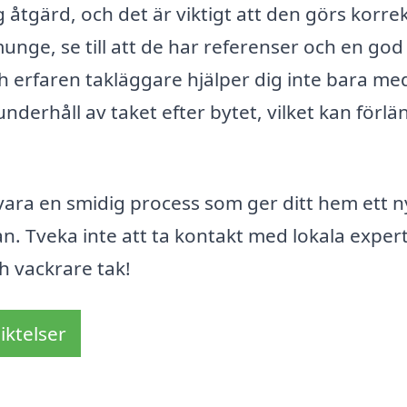
ig åtgärd, och det är viktigt att den görs korrek
munge, se till att de har referenser och en god
h erfaren takläggare hjälper dig inte bara me
derhåll av taket efter bytet, vilket kan förlä
vara en smidig process som ger ditt hem ett ny
 Tveka inte att ta kontakt med lokala exper
h vackrare tak!
iktelser