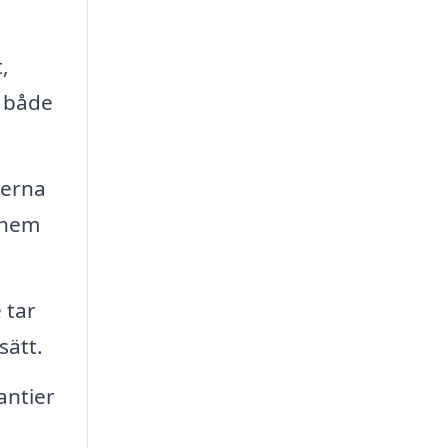
,
r både
rerna
t hem
 tar
sätt.
antier