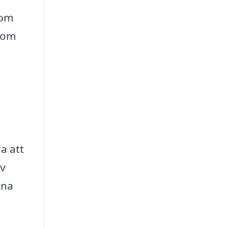
 om
som
a att
av
ina