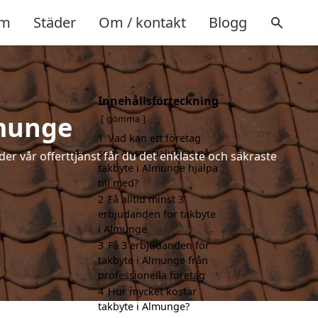
m
Städer
Om / kontakt
Blogg
Innehållsförteckning
lmunge
gömma
1
Vad kan ett företag
som är specialiserat på
der vår offerttjänst får du det enklaste och säkraste
takbyte i Almunge hjälpa
till med?
2
Få alltid minst 3
erbjudanden för takbyte
i Almunge
3
Få 3 erbjudanden för
takbyte i Almunge från
professionella företag
4
Hur mycket kostar
takbyte i Almunge?