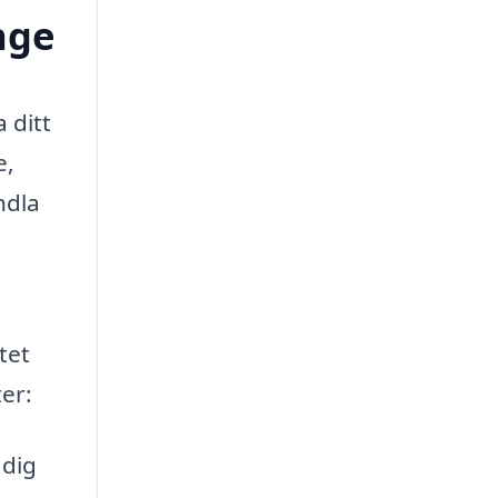
nge
 ditt
e,
ndla
tet
er:
 dig