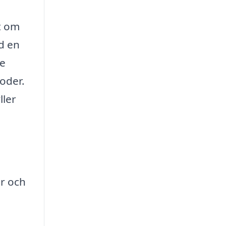
tt om
id en
re
oder.
ller
er och