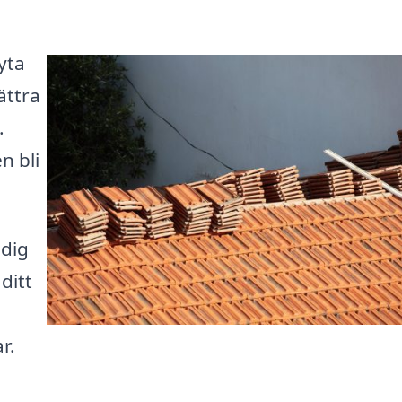
yta
ättra
.
n bli
 dig
ditt
r.