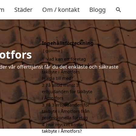
m
Städer
Om / kontakt
Blogg
Innehållsförteckning
otfors
gömma
1
Vad kan ett företag
som är specialiserat på
der vår offerttjänst får du det enklaste och säkraste
takbyte i Åmotfors
hjälpa till med?
2
Få alltid minst 3
erbjudanden för takbyte
i Åmotfors
3
Få 3 erbjudanden för
takbyte i Åmotfors från
professionella företag
4
Hur mycket kostar
takbyte i Åmotfors?