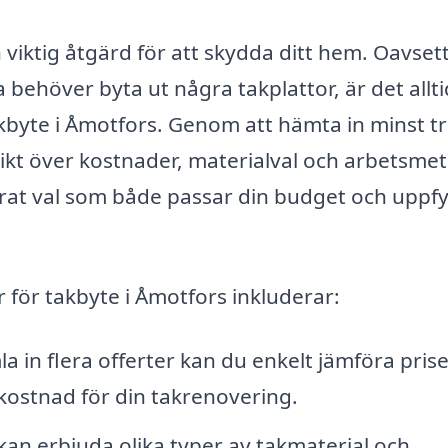
n viktig åtgärd för att skydda ditt hem. Oavse
 behöver byta ut några takplattor, är det allt
takbyte i Åmotfors. Genom att hämta in minst t
ikt över kostnader, materialval och arbetsmet
erat val som både passar din budget och uppfy
 för takbyte i Åmotfors inkluderar:
 in flera offerter kan du enkelt jämföra pris
 kostnad för din takrenovering.
kan erbjuda olika typer av takmaterial och