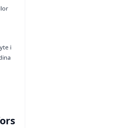
lor
yte i
 dina
fors