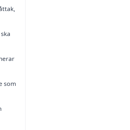
åttak,
 ska
merar
re som
n