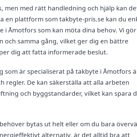
s, men med rätt handledning och hjälp kan det
 en plattform som takbyte-pris.se kan du en
yte i Åmotfors som kan möta dina behov. Vi gör
å en och samma gång, vilket ger dig en bättre
er dig att fatta informerade beslut.
g som är specialiserat på takbyte i Åmotfors ä
regler. De kan säkerställa att alla arbeten
ftning och byggstandarder, vilket kan spara di
behöver bytas ut helt eller om du bara överv
ergieffektivt alternativ, är det alltid bra att