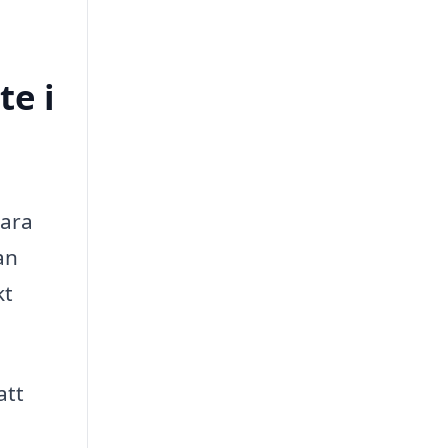
te i
bara
an
kt
att