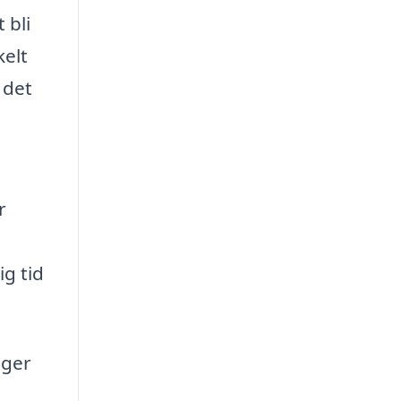
 bli
kelt
 det
r
g tid
äger