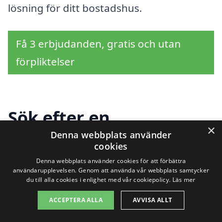
lösning för ditt bostadshus.
Få 3 erbjudanden, gratis och utan
förpliktelser
Sök efter en
×
professionell för
Denna webbplats använder
cookies
takbyte i andra städer
Denna webbplats använder cookies för att förbättra
användarupplevelsen. Genom att använda vår webbplats samtycker
nära Åmunnen
du till alla cookies i enlighet med vår cookiepolicy.
Läs mer
ACCEPTERA ALLA
AVVISA ALLT