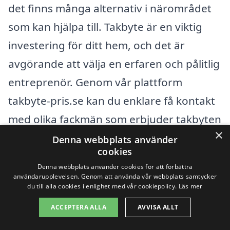
det finns många alternativ i närområdet
som kan hjälpa till. Takbyte är en viktig
investering för ditt hem, och det är
avgörande att välja en erfaren och pålitlig
entreprenör. Genom vår plattform
takbyte-pris.se kan du enklare få kontakt
med olika fackmän som erbjuder takbyten
×
i ditt närområde. Du kan enkelt jämföra
Denna webbplats använder
cookies
priser och tjänster för att hitta det bästa
Denna webbplats använder cookies för att förbättra
erbjudandet.
användarupplevelsen. Genom att använda vår webbplats samtycker
du till alla cookies i enlighet med vår cookiepolicy.
Läs mer
När du söker efter hjälp för takbyte kan
ACCEPTERA ALLA
AVVISA ALLT
det vara bra att också överväga företag i