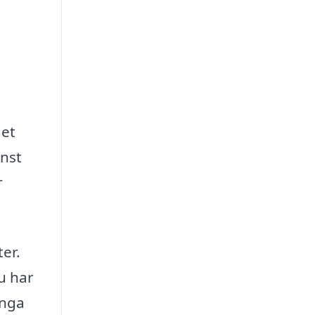
det
inst
r
ter.
u har
ånga