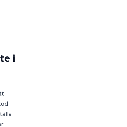
te i
tt
töd
tälla
ar