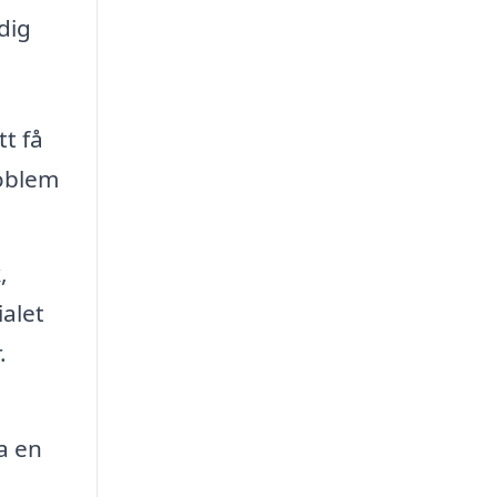
dig
tt få
roblem
,
ialet
.
a en