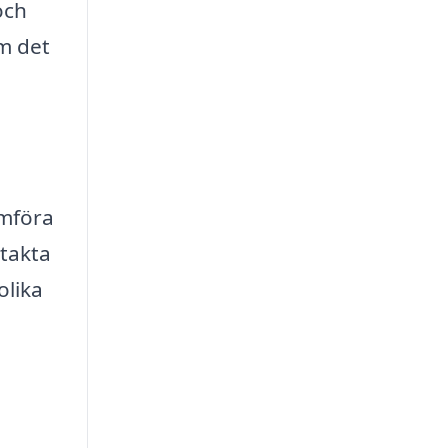
och
om det
ämföra
ntakta
olika