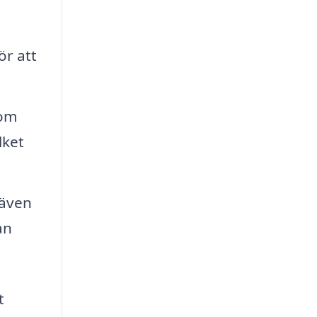
r att
 om
lket
 även
an
t