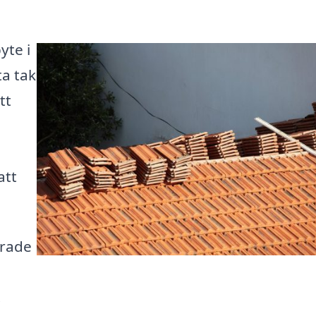
yte i
ta tak
tt
att
erade
.