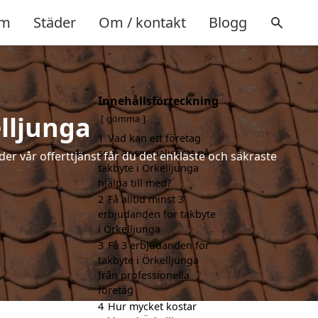
m
Städer
Om / kontakt
Blogg
Innehållsförteckning
elljunga
gömma
1
Vad kan ett företag
som är specialiserat på
der vår offerttjänst får du det enklaste och säkraste
takbyte i Örkelljunga
hjälpa till med?
2
Få alltid minst 3
erbjudanden för takbyte
i Örkelljunga
3
Få 3 erbjudanden för
takbyte i Örkelljunga
från professionella
företag
4
Hur mycket kostar