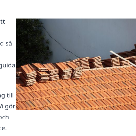
tt
d så
 guida
 till
Vi gör
 och
te.