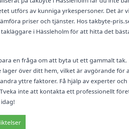
liserat på takbyte i Hässleholm får du inte ba
etet utförs av kunniga yrkespersoner. Det är vi
a jämföra priser och tjänster. Hos takbyte-pris.
 takläggare i Hässleholm för att hitta det bäst
bara en fråga om att byta ut ett gammalt tak.
lager över ditt hem, vilket är avgörande för a
dra yttre faktorer. Få hjälp av experter och s
 Tveka inte att kontakta ett professionellt före
 idag!
iktelser