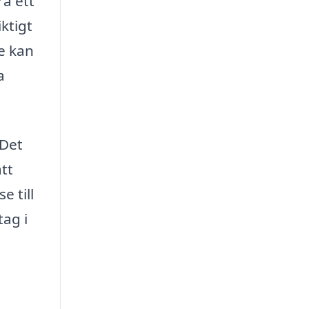
ra ett
ktigt
se kan
a
 Det
tt
e till
tag i