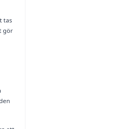
t tas
t gör
a
gden