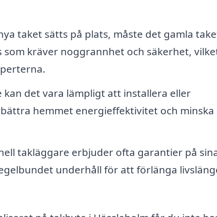
ya taket sätts på plats, måste det gamla take
s som kräver noggrannhet och säkerhet, vilke
experterna.
an det vara lämpligt att installera eller
rbättra hemmet energieffektivitet och minska
ell takläggare erbjuder ofta garantier på sin
egelbundet underhåll för att förlänga livslän