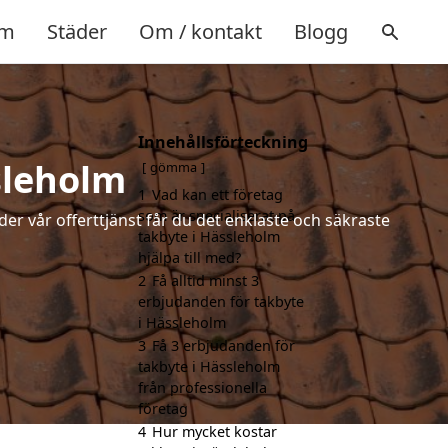
m
Städer
Om / kontakt
Blogg
Innehållsförteckning
sleholm
gömma
1
Vad kan ett företag
som är specialiserat på
der vår offerttjänst får du det enklaste och säkraste
takbyte i Hässleholm
hjälpa till med?
2
Få alltid minst 3
erbjudanden för takbyte
i Hässleholm
3
Få 3 erbjudanden för
takbyte i Hässleholm
från professionella
företag
4
Hur mycket kostar