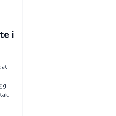
te i
dat
n
ygg
tak,