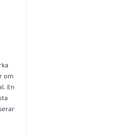
rka
er om
l. En
sta
iserar