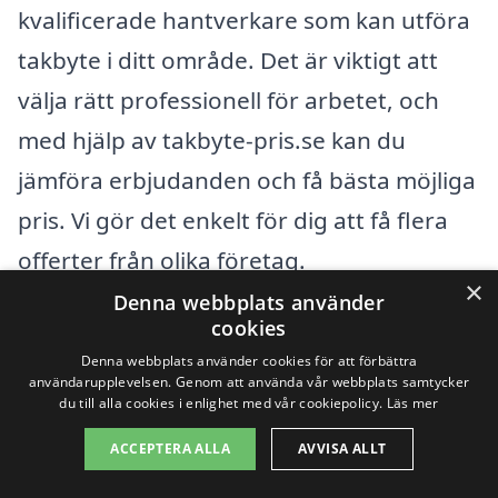
kvalificerade hantverkare som kan utföra
takbyte i ditt område. Det är viktigt att
välja rätt professionell för arbetet, och
med hjälp av takbyte-pris.se kan du
jämföra erbjudanden och få bästa möjliga
pris. Vi gör det enkelt för dig att få flera
offerter från olika företag.
×
Denna webbplats använder
cookies
När det kommer till takbyte är det också
Denna webbplats använder cookies för att förbättra
möjligt att titta på alternativ i närliggande
användarupplevelsen. Genom att använda vår webbplats samtycker
du till alla cookies i enlighet med vår cookiepolicy.
Läs mer
städer. Detta kan ge dig fler
valmöjligheter och kanske även bättre
ACCEPTERA ALLA
AVVISA ALLT
priser. Här är några städer där du kan