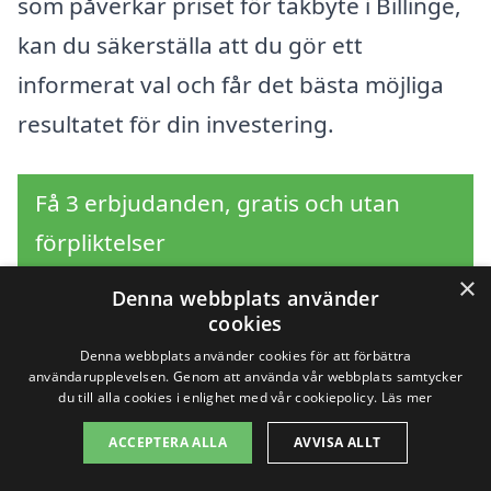
som påverkar priset för takbyte i Billinge,
kan du säkerställa att du gör ett
informerat val och får det bästa möjliga
resultatet för din investering.
Få 3 erbjudanden, gratis och utan
förpliktelser
×
Denna webbplats använder
cookies
Sök efter en
Denna webbplats använder cookies för att förbättra
användarupplevelsen. Genom att använda vår webbplats samtycker
du till alla cookies i enlighet med vår cookiepolicy.
Läs mer
professionell för
ACCEPTERA ALLA
AVVISA ALLT
takbyte i andra städer