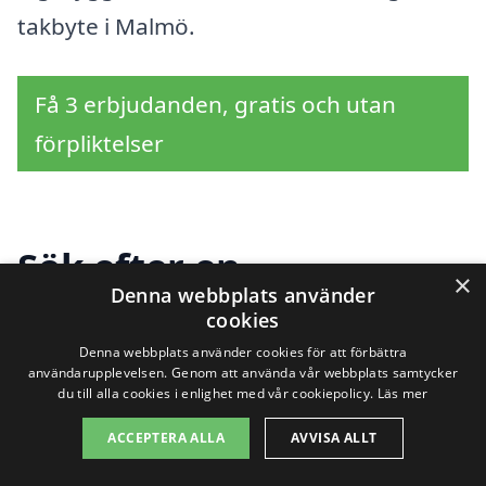
takbyte i Malmö.
Få 3 erbjudanden, gratis och utan
förpliktelser
Sök efter en
×
Denna webbplats använder
professionell för
cookies
takbyte i andra städer
Denna webbplats använder cookies för att förbättra
användarupplevelsen. Genom att använda vår webbplats samtycker
du till alla cookies i enlighet med vår cookiepolicy.
Läs mer
nära Malmö
ACCEPTERA ALLA
AVVISA ALLT