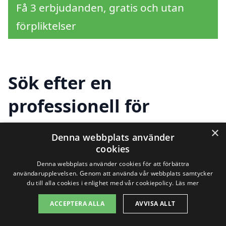
Få 3 erbjudanden, gratis och utan
förpliktelser
Sök efter en
professionell för
takbyte i andra städer
×
Denna webbplats använder
nära Trelleborg
cookies
Denna webbplats använder cookies för att förbättra
användarupplevelsen. Genom att använda vår webbplats samtycker
du till alla cookies i enlighet med vår cookiepolicy.
Läs mer
Att hitta hjälp för takbyte i Trelleborg kan
ACCEPTERA ALLA
AVVISA ALLT
vara en enkel process, men det kan vara