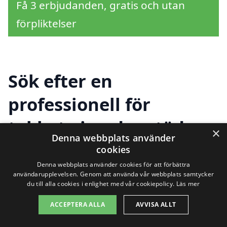
Få 3 erbjudanden, gratis och utan
förpliktelser
Sök efter en
professionell för
takbyte i andra städer
×
Denna webbplats använder
nära Höllviken
cookies
Denna webbplats använder cookies för att förbättra
användarupplevelsen. Genom att använda vår webbplats samtycker
du till alla cookies i enlighet med vår cookiepolicy.
Läs mer
Att hitta rätt företag för takbyte i
ACCEPTERA ALLA
AVVISA ALLT
Höllviken kan vara en utmaning, särskilt
om du vill försäkra dig om att du får bästa