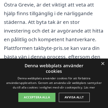
Östra Grevie, är det viktigt att veta att
hjälp finns tillgänglig i de närliggande
städerna. Att byta tak är en stor
investering och det är avgörande att hitta
en pålitlig och kompetent hantverkare.
Plattformen takbyte-pris.se kan vara din
bästa vän i denna process, eftersom den
×
ger dig möjlighet att jämföra flera olika
Denna webbplats använder
cookies
erbjudanden från professionella
Denna webbplats använder cookies för att förbättra
takläggare i ditt närområde.
användarupplevelsen. Genom att använda vår webbplats samtycker
du till alla cookies i enlighet med vår cookiepolicy.
Läs mer
När du letar efter företag för takbyte i
ACCEPTERA ALLA
AVVISA ALLT
Östra Grevie, kan det vara värt att