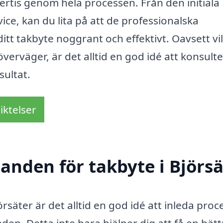
rtis genom hela processen. Från den initiala
vice, kan du lita på att de professionalska
tt takbyte noggrant och effektivt. Oavsett vi
 överväger, är det alltid en god idé att konsult
sultat.
iktelser
danden för takbyte i Björs
örsäter är det alltid en god idé att inleda pro