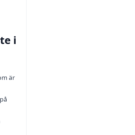
te i
om är
 på
n