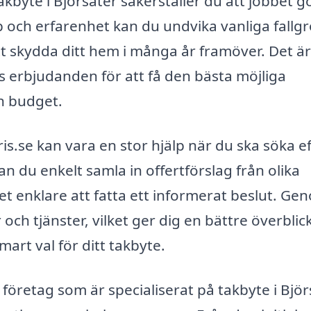
akbyte i Björsäter säkerställer du att jobbet g
p och erfarenhet kan du undvika vanliga fallg
t skydda ditt hem i många år framöver. Det är
as erbjudanden för att få den bästa möjliga
n budget.
s.se kan vara en stor hjälp när du ska söka e
kan du enkelt samla in offertförslag från olika
det enklare att fatta ett informerat beslut. Ge
 och tjänster, vilket ger dig en bättre överblic
art val för ditt takbyte.
 företag som är specialiserat på takbyte i Björ