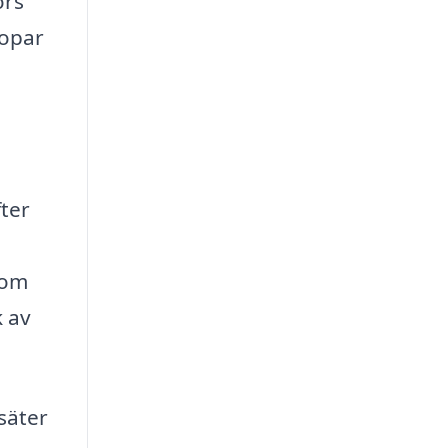
örs
ropar
fter
nom
k av
säter