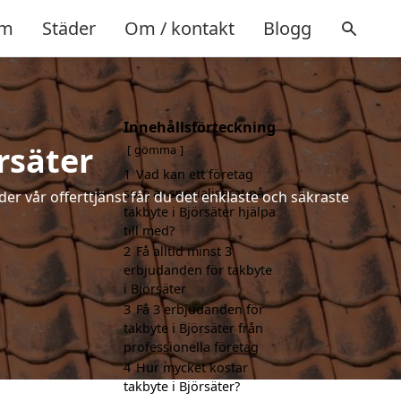
m
Städer
Om / kontakt
Blogg
Innehållsförteckning
rsäter
gömma
1
Vad kan ett företag
som är specialiserat på
der vår offerttjänst får du det enklaste och säkraste
takbyte i Björsäter hjälpa
till med?
2
Få alltid minst 3
erbjudanden för takbyte
i Björsäter
3
Få 3 erbjudanden för
takbyte i Björsäter från
professionella företag
4
Hur mycket kostar
takbyte i Björsäter?