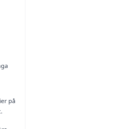
nga
ier på
.