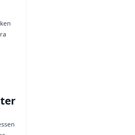
lken
era
äter
cessen