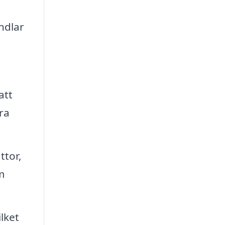
ndlar
att
ra
ttor,
m
lket