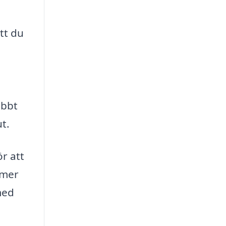
tt du
a
abbt
ut.
ör att
mmer
med