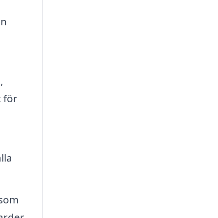
nn
,
 för
lla
 som
arder,