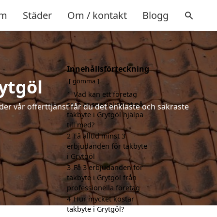
m
Städer
Om / kontakt
Blogg
Innehållsförteckning
ytgöl
gömma
1
Vad kan ett företag
som är specialiserat på
der vår offerttjänst får du det enklaste och säkraste
takbyte i Grytgöl hjälpa
till med?
2
Få alltid minst 3
erbjudanden för takbyte
i Grytgöl
3
Få 3 erbjudanden för
takbyte i Grytgöl från
professionella företag
4
Hur mycket kostar
takbyte i Grytgöl?