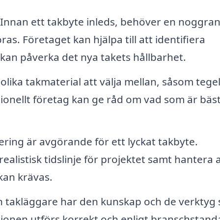
Innan ett takbyte inleds, behöver en noggra
s. Företaget kan hjälpa till att identifiera
kan påverka det nya takets hållbarhet.
lika takmaterial att välja mellan, såsom tegel
sionellt företag kan ge råd om vad som är bäst
ering är avgörande för ett lyckat takbyte.
ealistisk tidslinje för projektet samt hantera a
kan krävas.
n takläggare har den kunskap och de verktyg
lationen utförs korrekt och enligt branschstand