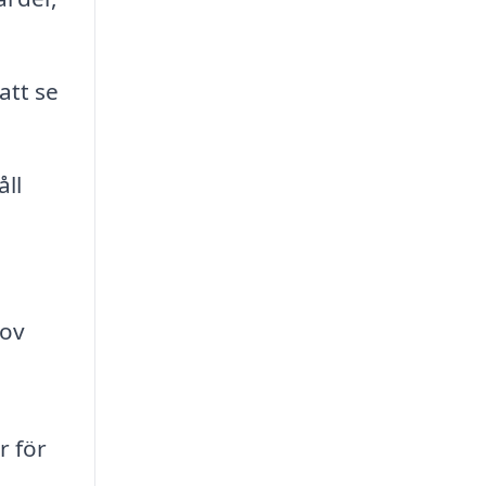
att se
ll
a
hov
r för