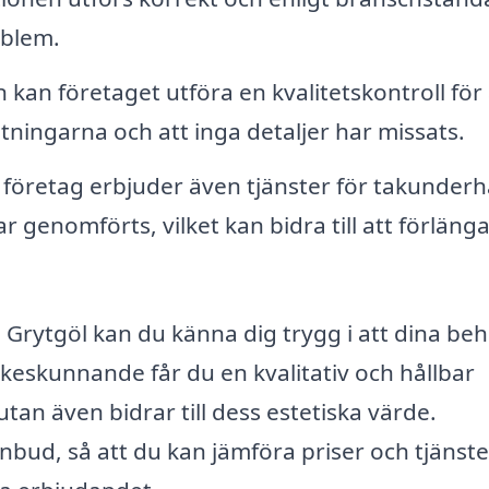
oblem.
n kan företaget utföra en kvalitetskontroll för 
rväntningarna och att inga detaljer har missats.
öretag erbjuder även tjänster för takunderhå
r genomförts, vilket kan bidra till att förläng
i Grytgöl kan du känna dig trygg i att dina be
eskunnande får du en kvalitativ och hållbar
tan även bidrar till dess estetiska värde.
nbud, så att du kan jämföra priser och tjänste