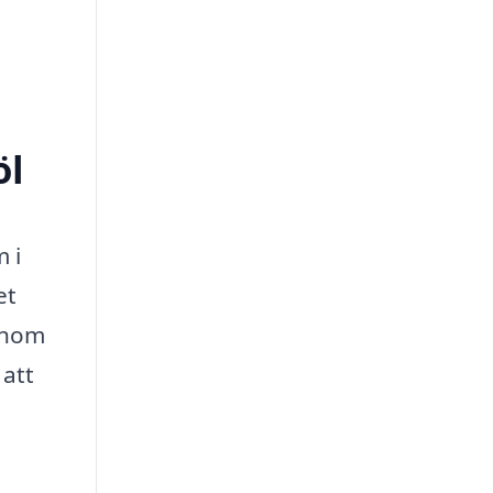
öl
m i
et
Genom
 att